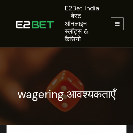
Skip
E2Bet India
to
– बेस्ट
content
ऑनलाइन
MAIN
स्लॉट्स &
कैसिनो
MEN
wagering आवश्यकताएँ