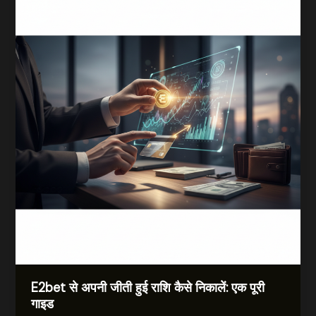
E2bet से अपनी जीती हुई राशि कैसे निकालें: एक पूरी
गाइड