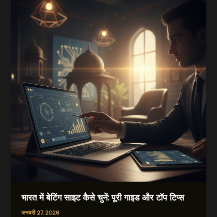
भारत में बेटिंग साइट कैसे चुनें: पूरी गाइड और टॉप टिप्स
जनवरी 27, 2026