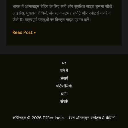
भारत में ऑनलाइन बेटिंग के लिए सही और सुरक्षित साइट चुनना सीखें।
लाइसेंस, भुगतान विधियों, बोनस, कस्टमर सपोर्ट और स्पोर्ट्स कवरेज
जैसे 10 महत्वपूर्ण पहलुओं पर विस्तृत गाइड प्राप्त करें।
भारत
Read Post »
में
बेटिंग
साइट
कैसे
घर
चुनें:
बारे में
पूरी
गाइड
सेवाएँ
और
पोर्टफोलियो
टॉप
ब्लॉग
टिप्स
संपर्क
कॉपीराइट © 2026 E2Bet India – बेस्ट ऑनलाइन स्लॉट्स & कैसिनो