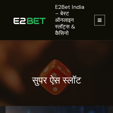
Skip
E2Bet India
to
– बेस्ट
content
ऑनलाइन
MAIN
स्लॉट्स &
कैसिनो
MEN
सुपर ऐस स्लॉट