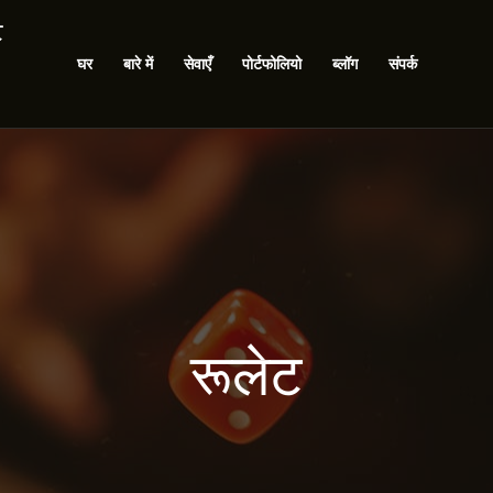
ट
घर
बारे में
सेवाएँ
पोर्टफोलियो
ब्लॉग
संपर्क
रूलेट