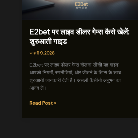
E2bet पर लाइव डीलर गेम्स कैसे खेलें:
शुरुआती गाइड
जनवरी 9, 2026
E2bet पर लाइव डीलर गेम्स खेलना सीखें! यह गाइड
आपको नियमों, रणनीतियों, और जीतने के टिप्स के साथ
शुरुआती जानकारी देती है। असली कैसीनो अनुभव का
आनंद लें।
E2bet
Read Post »
पर
लाइव
डीलर
गेम्स