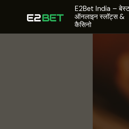
Skip
E2Bet India – बेस्
to
ऑनलाइन स्लॉट्स &
content
कैसिनो