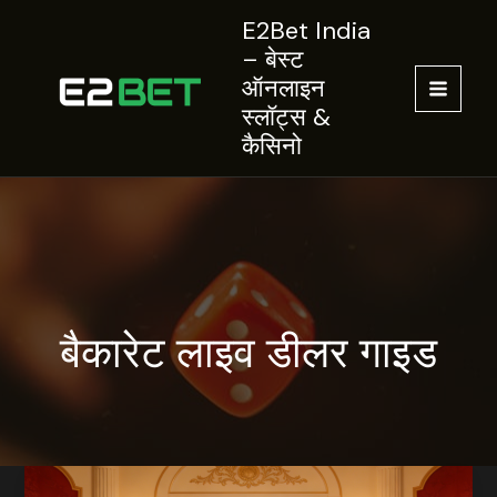
Skip
E2Bet India
to
– बेस्ट
content
ऑनलाइन
MAIN
स्लॉट्स &
कैसिनो
MEN
बैकारेट लाइव डीलर गाइड