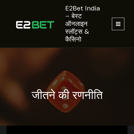
Skip
E2Bet India
to
– बेस्ट
content
ऑनलाइन
MAIN
स्लॉट्स &
कैसिनो
MEN
जीतने की रणनीति