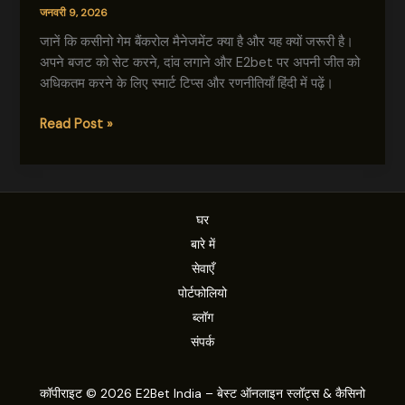
जनवरी 9, 2026
जानें कि कसीनो गेम बैंकरोल मैनेजमेंट क्या है और यह क्यों जरूरी है।
अपने बजट को सेट करने, दांव लगाने और E2bet पर अपनी जीत को
अधिकतम करने के लिए स्मार्ट टिप्स और रणनीतियाँ हिंदी में पढ़ें।
कसीनो
Read Post »
गेम
बैंकरोल
मैनेजमेंट:
जुए
घर
में
बारे में
पैसे
कैसे
सेवाएँ
संभालें
पोर्टफोलियो
और
ब्लॉग
जीतें
संपर्क
(2024
गाइड)
कॉपीराइट © 2026 E2Bet India – बेस्ट ऑनलाइन स्लॉट्स & कैसिनो