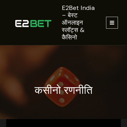
Skip
E2Bet India
to
– बेस्ट
content
ऑनलाइन
MAIN
स्लॉट्स &
कैसिनो
MEN
कसीनो रणनीति