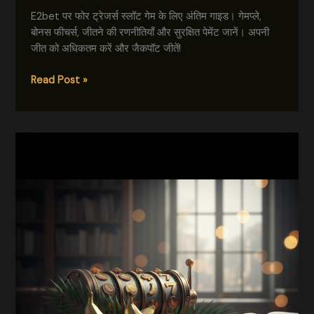
E2bet पर फोर ट्रेजर्स स्लॉट गेम के लिए अंतिम गाइड। गेमप्ले,
बोनस फीचर्स, जीतने की रणनीतियाँ और सुरक्षित पेमेंट जानें। अपनी
जीत को अधिकतम करें और जैकपॉट जीतें!
फोर
Read Post »
ट्रेजर्स
स्लॉट
गाइड:
E2bet
पर
बड़ी
जीत
के
टिप्स