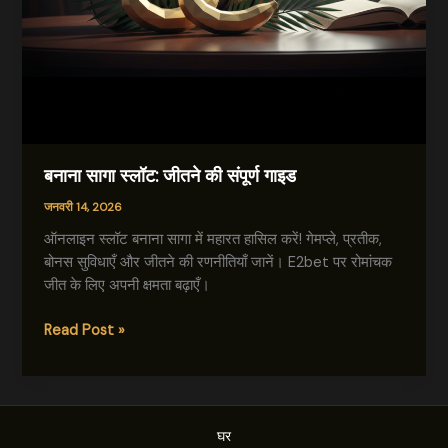
बनाना सागा स्लॉट: जीतने की संपूर्ण गाइड
जनवरी 14, 2026
ऑनलाइन स्लॉट बनाना सागा में महारत हासिल करें! गेमप्ले, प्रतीक,
बोनस सुविधाएँ और जीतने की रणनीतियाँ जानें। E2bet पर रोमांचक
जीत के लिए अपनी क्षमता बढ़ाएँ।
बनाना
Read Post »
सागा
स्लॉट:
जीतने
की
घर
संपूर्ण