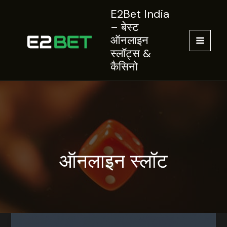
Skip
E2Bet India
to
– बेस्ट
content
ऑनलाइन
MAIN
स्लॉट्स &
कैसिनो
MEN
ऑनलाइन स्लॉट