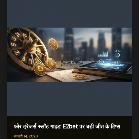
फोर ट्रेजर्स स्लॉट गाइड: E2bet पर बड़ी जीत के टिप्स
जनवरी 14, 2026