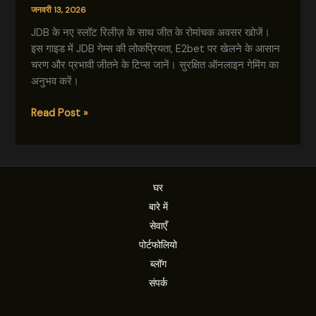
जनवरी 13, 2026
JDB के नए स्लॉट रिलीज़ के साथ जीत के रोमांचक अवसर खोजें।
इस गाइड में JDB गेम्स की लोकप्रियता, E2bet पर खेलने के आसान
चरण और प्रभावी जीतने के टिप्स जानें। सुरक्षित ऑनलाइन गेमिंग का
अनुभव करें।
JDB
Read Post »
के
नए
स्लॉट
रिलीज़:
घर
जीत
बारे में
के
अवसर
सेवाएँ
और
पोर्टफोलियो
खेलने
ब्लॉग
की
संपर्क
गाइड