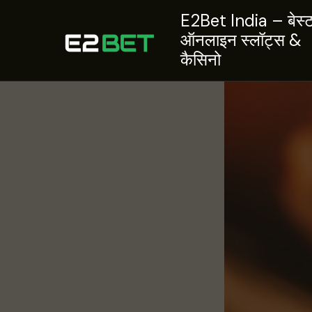
Skip
E2Bet India – बेस्
to
ऑनलाइन स्लॉट्स &
content
कैसिनो